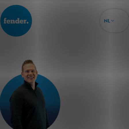
NL
Ik wil werk
NL
Ik wil vakmensen
EN
Joris van Uffelen
Nieuws & blogs
PL
RO
Over Fender
LT
Contact
Vacatures