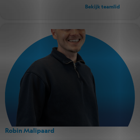
Bekijk teamlid
Robin Malipaard